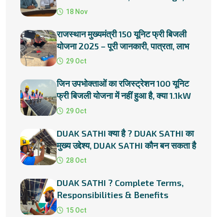
Subsidies & Installation
18 Nov
राजस्थान मुख्यमंत्री 150 यूनिट फ्री बिजली
योजना 2025 – पूरी जानकारी, पात्रता, लाभ
और प्रक्रिया
29 Oct
जिन उपभोक्ताओं का रजिस्ट्रेशन 100 यूनिट
फ्री बिजली योजना में नहीं हुआ है, क्या 1.1kW
सोलर प्लांट लगाना
29 Oct
DUAK SATHI क्या है ? DUAK SATHI का
मुख्य उद्देश्य, DUAK SATHI कौन बन सकता है
?
28 Oct
DUAK SATHI ? Complete Terms,
Responsibilities & Benefits
15 Oct