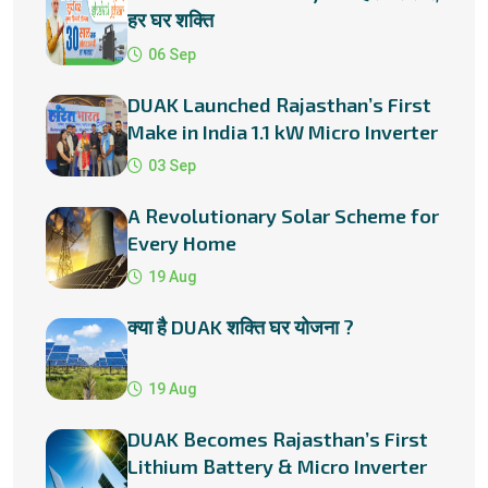
हर घर शक्ति
06 Sep
DUAK Launched Rajasthan’s First
Make in India 1.1 kW Micro Inverter
03 Sep
A Revolutionary Solar Scheme for
Every Home
19 Aug
क्या है DUAK शक्ति घर योजना ?
19 Aug
DUAK Becomes Rajasthan’s First
Lithium Battery & Micro Inverter