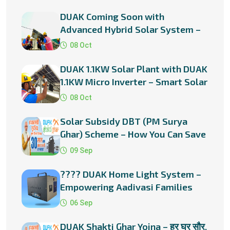
DUAK Coming Soon with
Advanced Hybrid Solar System –
Smart Power for a Smarter Future
08 Oct
DUAK 1.1KW Solar Plant with DUAK
1.1KW Micro Inverter – Smart Solar
Solution for Every Home
08 Oct
Solar Subsidy DBT (PM Surya
Ghar) Scheme – How You Can Save
Big with Rooftop Solar in
09 Sep
Rajasthan
???? DUAK Home Light System –
Empowering Aadivasi Families
with Solar Energy
06 Sep
DUAK Shakti Ghar Yojna – हर घर सौर,