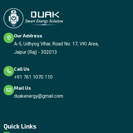
Our Address
A-5, Udhyog Vihar, Road No. 17, VKI Area,
Jaipur (Raj) - 302013
Call Us
+91 761 1070 110
Mail Us
duakenergy@gmail.com
Quick Links