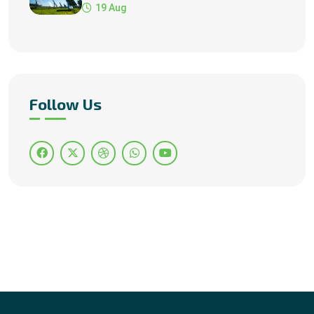
Manufacturer
19 Aug
Follow Us